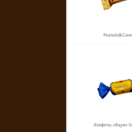
Peanuts&Cara
Конфеты «Bayan Su