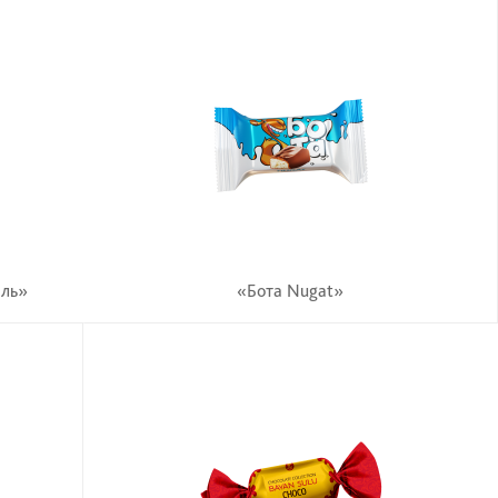
иль»
«Бота Nugat»