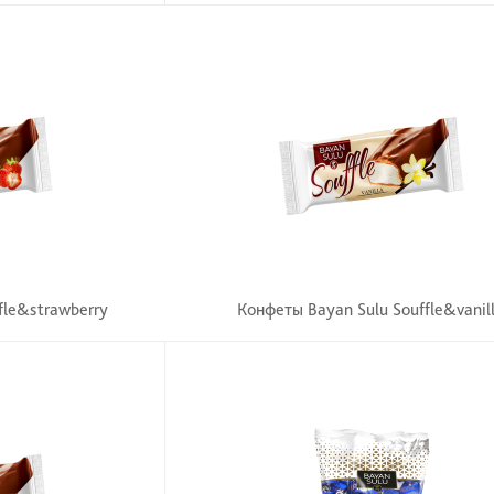
fle&strawberry
Конфеты Bayan Sulu Souffle&vanil