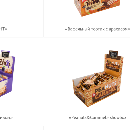
HT»
«Вафельный тортик с арахисом
ливом»
«Peanuts&Caramel» showbox