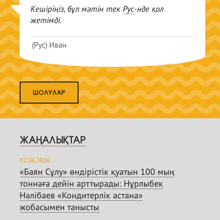
Кешіріңіз, бұл мәтін тек
Рус
-нде қол
жетімді.
(Рус) Иван
ШОЛУЛАР
ЖАҢАЛЫҚТАР
02.06.2026
«Баян Сұлу» өндірістік қуатын 100 мың
тоннаға дейін арттырады: Нұрлыбек
Нәлібаев «Кондитерлік астана»
жобасымен танысты