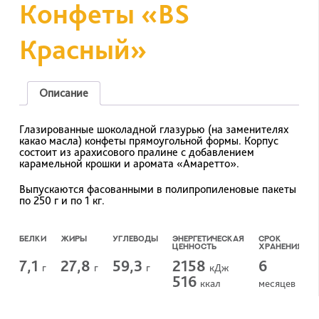
Конфеты «BS
Красный»
Описание
Глазированные шоколадной глазурью (на заменителях
какао масла) конфеты прямоугольной формы. Корпус
состоит из арахисового пралине с добавлением
карамельной крошки и аромата «Амаретто».
Выпускаются фасованными в полипропиленовые пакеты
по 250 г и по 1 кг.
БЕЛКИ
ЖИРЫ
УГЛЕВОДЫ
ЭНЕРГЕТИЧЕСКАЯ
СРОК
ЦЕННОСТЬ
ХРАНЕНИЯ
7,1
27,8
59,3
2158
6
г
г
г
кДж
516
ккал
месяцев