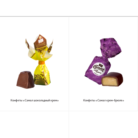
Конфеты «Самал шоколадный крем»
Конфеты «Самал крем-брюле»