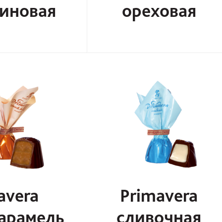
иновая
ореховая
avera
Primavera
арамель
сливочная