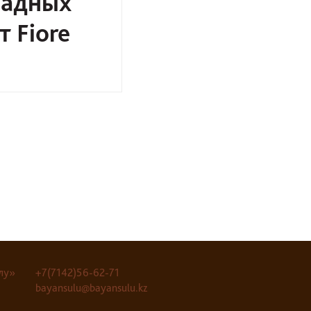
адных
 Fiore
лу»
+7(7142)56-62-71
bayansulu@bayansulu.kz