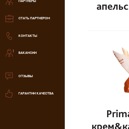
ПАРТНЕРЫ
апельс
Зефир
СТАТЬ ПАРТНЕРОМ
Мармелад
КОНТАКТЫ
Кондитерская паста
ВАКАНСИИ
аталог продукции
ля РК
аталог продукции
для РФ
ОТЗЫВЫ
Новогодний каталог
ГАРАНТИИ КАЧЕСТВА
Prim
крем&к