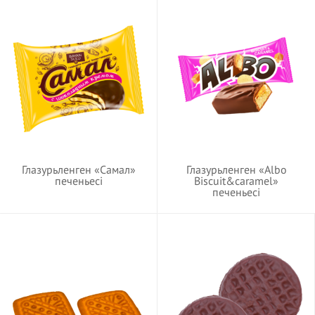
Глазурьленген «Самал»
Глазурьленген «Albo
печеньесі
Biscuit&caramel»
печеньесі