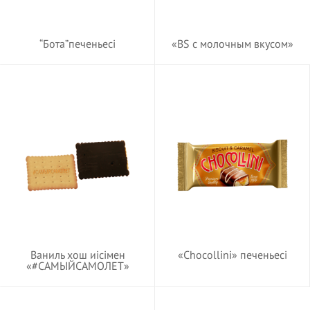
“Бота”печеньесі
«BS c молочным вкусом»
Ваниль хош иісімен
«Chocollini» печеньесі
«#САМЫЙСАМОЛЕТ»