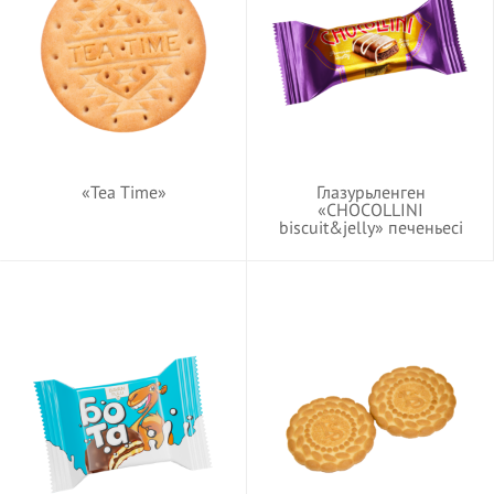
«Tea Time»
Глазурьленген
«CHOCOLLINI
biscuit&jelly» печеньесі