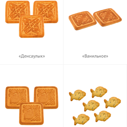
«Денсаулык»
«Ванильное»