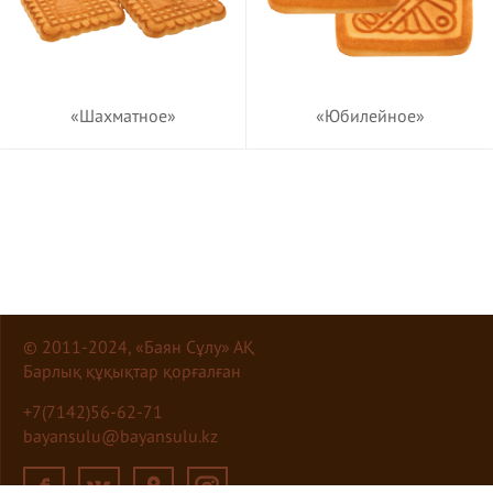
«Шахматное»
«Юбилейное»
© 2011-2024, «Баян Сұлу» АҚ
Барлық құқықтар қорғалған
+7(7142)56-62-71
bayansulu@bayansulu.kz