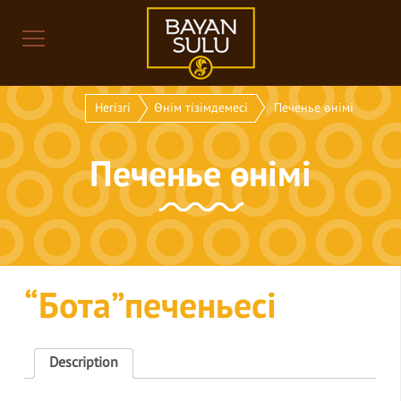
Негізгі
Өнім тізімдемесі
Печенье өнімі
Печенье өнімі
“Бота”печеньесі
Description