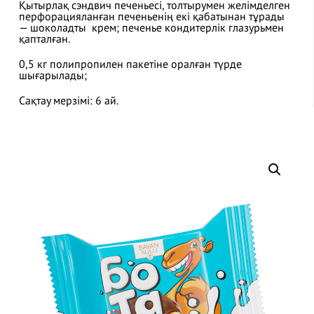
Қытырлақ сэндвич печеньесі, толтырумен желімделген
перфорацияланған печеньенің екі қабатынан тұрады
— шоколадты крем; печенье кондитерлік глазурьмен
қапталған.
0,5 кг полипропилен пакетіне оралған түрде
шығарылады;
Сақтау мерзімі: 6 ай.