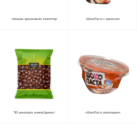
«Козинак арахисовый» кәмпиттері
«ШокоПаста с арахисом»
“BS шоколадты жаңғақ”дражесі
«ШокоПаста шоколадная»