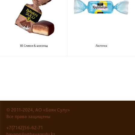
BS Сливки & шоколад
Ласточка
© 2011-2024, АО «Баян Сулу»
Все права защищены
+7(7142)56-62-71
bayansulu@bayansulu.kz