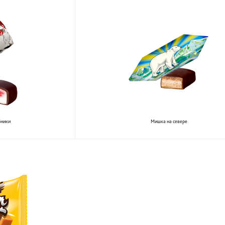
бники
Мишка на севере