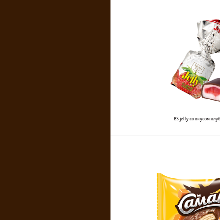
BS jelly со вкусом клу