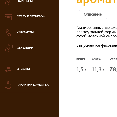
ПАРТНЕРЫ
Зефир
Описание
СТАТЬ ПАРТНЕРОМ
Мармелад
Глазированные шокола
прямоугольной формы.
КОНТАКТЫ
Кондитерская паста
сухой молочной сывор
Выпускаются фасованн
ВАКАНСИИ
аталог продукции
ля РК
БЕЛКИ
ЖИРЫ
УГЛ
аталог продукции
1,5
11,3
78
для РФ
ОТЗЫВЫ
г
г
Новогодний каталог
ГАРАНТИИ КАЧЕСТВА