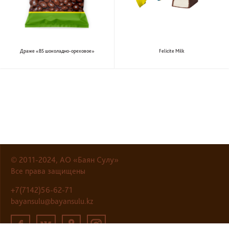
Драже «BS шоколадно-ореховое»
Felicite Milk
© 2011-2024, АО «Баян Сулу»
Все права защищены
+7(7142)56-62-71
bayansulu@bayansulu.kz