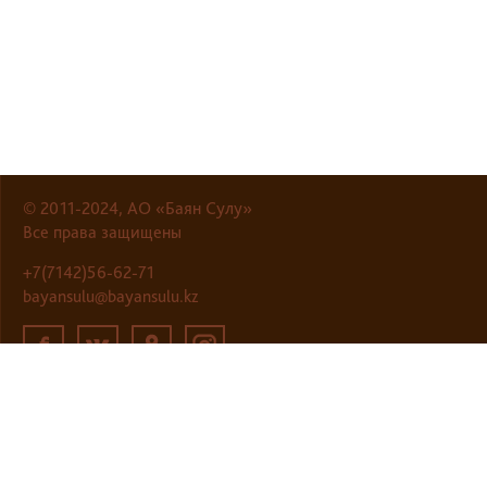
© 2011-2024, АО «Баян Сулу»
Все права защищены
+7(7142)56-62-71
bayansulu@bayansulu.kz
Разработка сайта
—