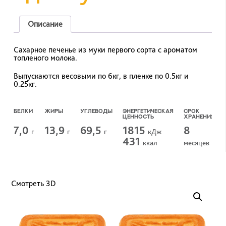
Описание
Сахарное печенье из муки первого сорта с ароматом
топленого молока.
Выпускаются весовыми по 6кг, в пленке по 0.5кг и
0.25кг.
БЕЛКИ
ЖИРЫ
УГЛЕВОДЫ
ЭНЕРГЕТИЧЕСКАЯ
СРОК
ЦЕННОСТЬ
ХРАНЕНИЯ
7,0
13,9
69,5
1815
8
г
г
г
кДж
431
ккал
меcяцев
Смотреть 3D