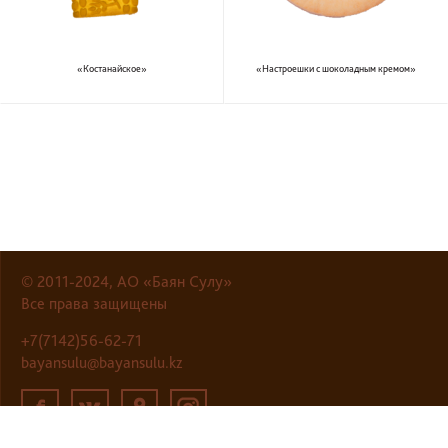
«Костанайское»
«Настроешки с шоколадным кремом»
© 2011-2024, АО «Баян Сулу»
Все права защищены
+7(7142)56-62-71
bayansulu@bayansulu.kz