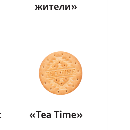
жители»
с
«Tea Time»