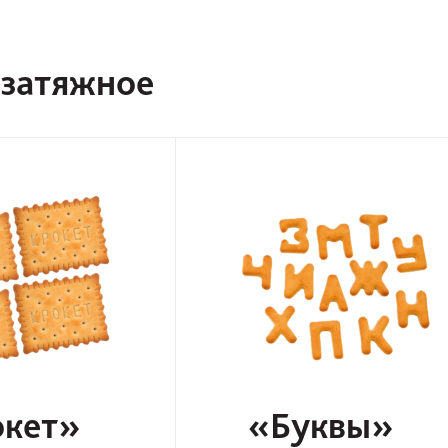
 затяжное
кет»
«Буквы»