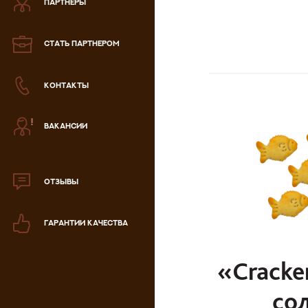
ПАРТНЕРЫ
Зефир
СТАТЬ ПАРТНЕРОМ
Мармелад
КОНТАКТЫ
Кондитерская паста
ВАКАНСИИ
аталог продукции
ля РК
аталог продукции
для РФ
ОТЗЫВЫ
Новогодний каталог
ГАРАНТИИ КАЧЕСТВА
«Cracker
со