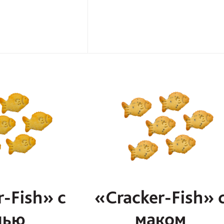
-Fish» с
«Cracker-Fish» 
лью
маком