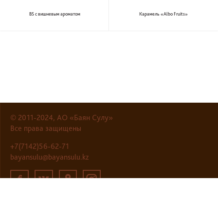
BS с вишневым ароматом
Карамель «Albo Fruits»
© 2011-2024, АО «Баян Сулу»
Все права защищены
+7(7142)56-62-71
bayansulu@bayansulu.kz