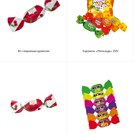
BS с вишневым ароматом
Карамель «Мичелада» 250г