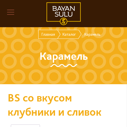
Главная
Каталог
Карамель
Карамель
BS со вкусом
клубники и сливок