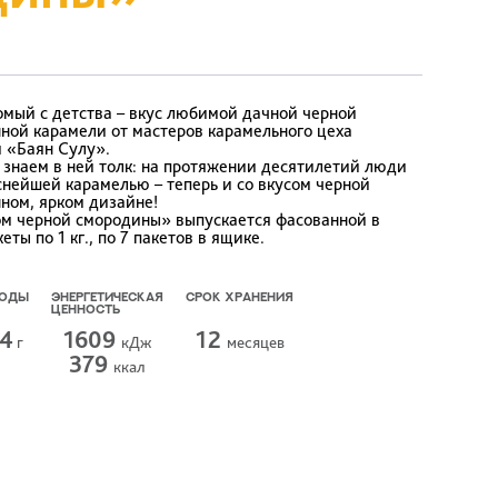
комый с детства – вкус любимой дачной черной
ной карамели от мастеров карамельного цеха
 «Баян Сулу».
знаем в ней толк: на протяжении десятилетий люди
нейшей карамелью – теперь и со вкусом черной
ном, ярком дизайне!
ом черной смородины» выпускается фасованной в
ты по 1 кг., по 7 пакетов в ящике.
ВОДЫ
ЭНЕРГЕТИЧЕСКАЯ
СРОК ХРАНЕНИЯ
ЦЕННОСТЬ
,4
1609
12
г
кДж
месяцев
379
ккал