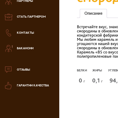
ПАРТНЕРЫ
Зефир
Описание
СТАТЬ ПАРТНЕРОМ
Мармелад
Встречайте вкус, зна
смородины в обновлен
КОНТАКТЫ
Кондитерская паста
кондитерской фабрики
Мы любим карамель и 
угощаются нашей вкус
смородины в обновлен
ВАКАНСИИ
аталог продукции
Карамель «BS со вкус
ля РК
полипропиленовые паке
аталог продукции
для РФ
ОТЗЫВЫ
БЕЛКИ
ЖИРЫ
УГЛЕ
Новогодний каталог
0
0,1
94
г
г
ГАРАНТИИ КАЧЕСТВА