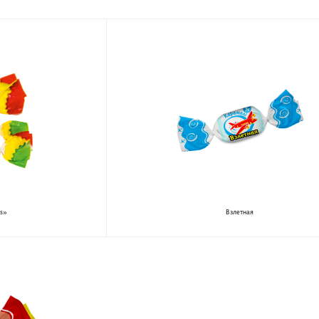
ks»
Взлетная