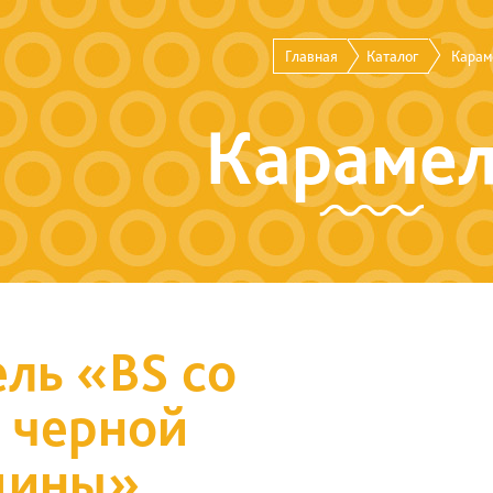
Главная
Каталог
Карам
Караме
ль «BS со
 черной
дины»