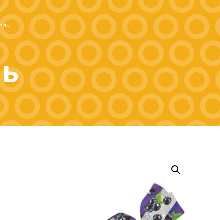
ель
ль