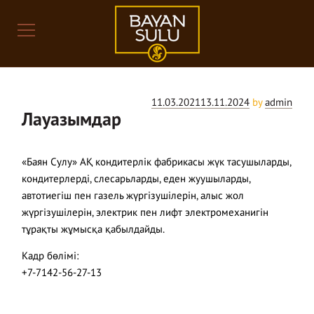
Posts
Posted
11.03.2021
13.11.2024
by
admin
Лауазымдар
on
«Баян Сулу» АҚ кондитерлік фабрикасы жүк тасушыларды,
кондитерлерді, слесарьларды, еден жуушыларды,
автотиегіш пен газель жүргізушілерін, алыс жол
жүргізушілерін, электрик пен лифт электромеханигін
тұрақты жұмысқа қабылдайды.
Кадр бөлімі:
+7-7142-56-27-13