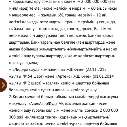
– қаржыландыру сомасының көлемі – 2 000 000 000 (екі
миллиард) теңге, несие желісінің мерзімі – 60 ай, сыйақы
мөлшерлемесі – жылдық 6%, транш мерзімі – 12 ай,
негізгі қарызды өтеу шарты – транш мерзімінің соңында,
сыйақы төлеу – жартыжылдық төлемдермен, Банкімен
несие желісін ашу туралы тиісті келісімді, банктік қарыз
шарттарын, Банк тарапынан белгіленген шарттарда және
нысан бойынша жаңғыртылатын/жаңғыртылмайтын несие
желісін ашу туралы шарттарды және кепілзат шарттарын
жасасу арқылы;
– «Лидер» сауда компаниясы» ЖШҚ-мен (22.11.2012
жылғы № 54 шарт) және «Артекс» ЖШҚ-мен (01.01.2014
жылғы № 2 шарт) жасалған келісім-шарттар бойынша
болашақта келіп түсетін ақшаны кепілге ұсыну
2. Қоғам мүдделі болып табылатын мәмілелерді жасасуды
мақұлдау: «АзияАгроФуд» АҚ жасалып жатқан несие
желісін ашу туралы келісім және жалпы сомасы 2 000 000
000 (екі миллиард) теңгені құрайтын жаңғыртылатын/
жаңғыртылмайтын несие желісі туралы шарттар бойынша