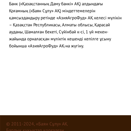
Банк («Қазақстанның Даму банкі» АҚ) алдындағы
Қоғамның («Баян Сұлу» АҚ) міндеттемелерін
қамсыздандыру ретінде «АзияАгроФуд» АҚ келесі мүлікін
– Қазақстан Республикасы, Алматы облысы, Қарасай
ауданы, Шамалған бекеті, Сүйінбай к-сі, 1 үй мекен-
жайында орналасқан мүліктік кешенді кепілге ұсыну
бойынша «АзияАгроФуд» АҚ-на жүгіну.
© 2011-2024, «Баян Сұлу» АҚ
Барлық құқықтар қорғалған