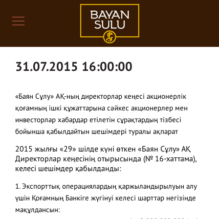
31.07.2015 16:00:00
«Баян Сұлу» АҚ-ның директорлар кеңесі акционерлік
қоғамның ішкі құжаттарына сәйкес акционерлер мен
инвесторлар хабардар етілетін сұрақтардың тізбесі
бойынша қабылдайтын шешімдері туралы ақпарат
2015 жылғы «29» шілде күні өткен «Баян Сұлу» АҚ
Директорлар кеңесінің отырысында (№ 16-хаттама),
келесі шешімдер қабылданды:
1. Экспорттық операциялардың қаржыландырылуын алу
үшін Қоғамның Банкіге жүгінуі келесі шарттар негізінде
мақұлдансын: