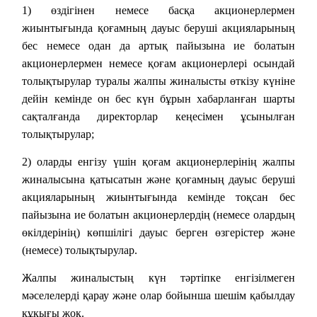
1) өздігінен немесе басқа акционерлермен
жиынтығында қоғамның дауыс беруші акцияларының
бес немесе одан да артық пайызына ие болатын
акционерлермен немесе қоғам акционерлері осындай
толықтырулар туралы жалпы жиналысты өткізу күніне
дейін кемінде он бес күн бұрын хабарланған шарты
сақталғанда директорлар кеңесімен ұсынылған
толықтырулар;
2) оларды енгізу үшін қоғам акционерлерінің жалпы
жиналысына қатысатын және қоғамның дауыс беруші
акцияларының жиынтығында кемінде тоқсан бес
пайызына ие болатын акционерлердің (немесе олардың
өкілдерінің) көпшілігі дауыс берген өзгерістер және
(немесе) толықтырулар.
Жалпы жиналыстың күн тәртіпке енгізілмеген
мәселелерді қарау және олар бойынша шешім қабылдау
құқығы жоқ.