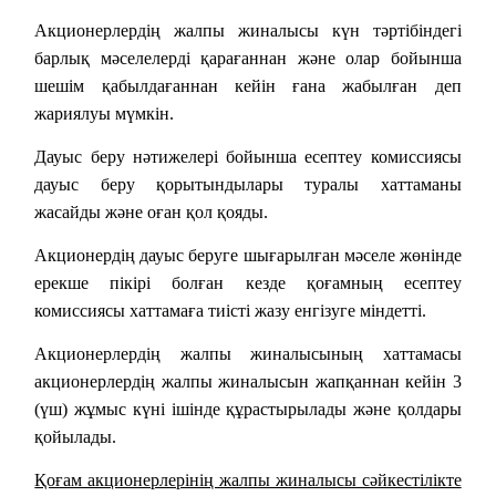
Акционерлердің жалпы жиналысы күн тәртібіндегі
барлық мәселелерді қарағаннан және олар бойынша
шешім қабылдағаннан кейін ғана жабылған деп
жариялуы мүмкін.
Дауыс беру нәтижелері бойынша есептеу комиссиясы
дауыс беру қорытындылары туралы хаттаманы
жасайды және оған қол қояды.
Акционердің дауыс беруге шығарылған мәселе жөнінде
ерекше пікірі болған кезде қоғамның есептеу
комиссиясы хаттамаға тиісті жазу енгізуге міндетті.
Акционерлердің жалпы жиналысының хаттамасы
акционерлердің жалпы жиналысын жапқаннан кейін 3
(үш) жұмыс күні ішінде құрастырылады және қолдары
қойылады.
Қоғам акционерлерінің жалпы жиналысы сәйкестілікте