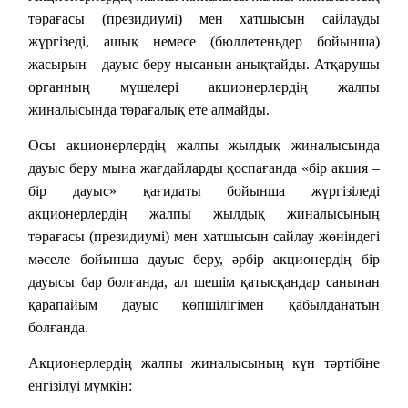
төрағасы (президиумі) мен хатшысын сайлауды
жүргізеді, ашық немесе (бюллетеньдер бойынша)
жасырын – дауыс беру нысанын анықтайды. Атқарушы
органның мүшелері акционерлердің жалпы
жиналысында төрағалық ете алмайды.
Осы акционерлердің жалпы жылдық жиналысында
дауыс беру мына жағдайларды қоспағанда «бір акция –
бір дауыс» қағидаты бойынша жүргізіледі
акционерлердің жалпы жылдық жиналысының
төрағасы (президиумі) мен хатшысын сайлау жөніндегі
мәселе бойынша дауыс беру, әрбір акционердің бір
дауысы бар болғанда, ал шешім қатысқандар санынан
қарапайым дауыс көпшілігімен қабылданатын
болғанда.
Акционерлердің жалпы жиналысының күн тәртібіне
енгізілуі мүмкін: