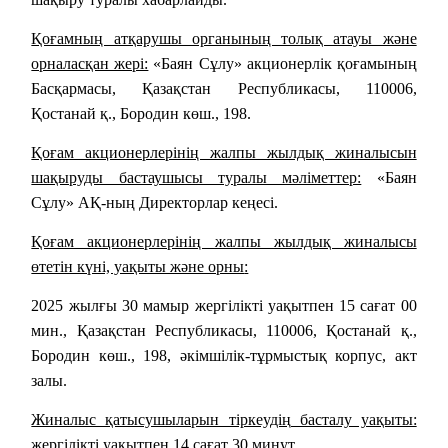
Қоғамның атқарушы органының толық атауы және
орналасқан жері:
«Баян Сұлу» акционерлік қоғамының
Басқармасы, Қазақстан Республикасы, 110006,
Қостанай қ., Бородин көш., 198.
Қоғам акционерлерінің жалпы жылдық жиналысын
шақыруды бастаушысы туралы мәліметтер:
«Баян
Сұлу» АҚ-ның Директорлар кеңесі.
Қоғам акционерлерінің жалпы жылдық жиналысы
өтетін күні, уақыты және орны
:
2025 жылғы 30 мамыр
жергілікті уақытпен 15 сағат 00
мин., Қазақстан Республикасы, 110006, Қостанай қ.,
Бородин көш., 198, әкімшілік-тұрмыстық корпус, акт
залы.
Жиналыс қатысушыларын тіркеудің басталу уақыты:
жергілікті уақытпен 14 сағат 30 минут.