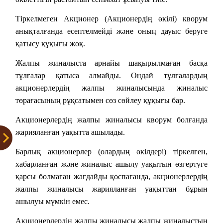
Тіркелмеген Акционер (Акционердің өкілі) кворум
анықталғанда есептелмейді және оның дауыс беруге
қатысу құқығы жоқ.
Жалпы жиналыста арнайы шақырылмаған басқа
тұлғалар қатыса алмайды. Ондай тұлғалардың
акционерлердің жалпы жиналысында жиналыс
төрағасының рұқсатымен сөз сөйлеу құқығы бар.
Акционерлердің жалпы жиналысы кворум болғанда
жарияланған уақытта ашылады.
Барлық акционерлер (олардың өкілдері) тіркелген,
хабарланған және жиналыс ашылу уақытын өзгертуге
қарсы болмаған жағдайды қоспағанда, акционерлердің
жалпы жиналысы жарияланған уақыттан бұрын
ашылуы мүмкін емес.
Акционерлердің жалпы жиналысы жалпы жиналыстың