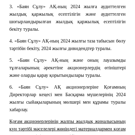
3.
«Баян Сұлу» АҚ-ның 2024 жылға аудиттелген
жылдық қаржылық есептілігін және аудиттелген
шоғырландырылған жылдық қаржылық есептілігін
бекіту туралы.
4.
«Баян Сұлу» АҚ-ның 2024 жылғы таза табысын бөлу
тәртібін бекіту, 2024 жылғы дивидендтер туралы.
5. «Баян Сұлу» АҚ-ның және оның лауазымды
тұлғаларының әрекетіне акционерлердің өтініштері
және оларды қарау қорытындылары туралы.
6. «Баян Сұлу» АҚ акционерлеріне Қоғамның
Директорлар кеңесі мен Басқарма мүшелерінің 2024
жылғы сыйақыларының мөлшері мен құрамы туралы
хабарлау.
Қоғам акционерлерінің жалпы жылдық жиналысының
күн тәртібі мәселелері жөніндегі материалдармен қоғам