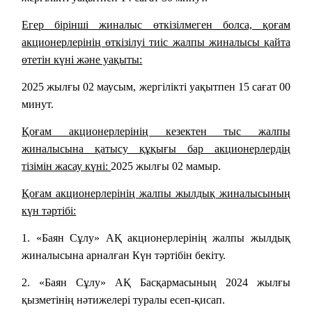
Егер бірінші жиналыс өткізілмеген болса, қоғам
акционерлерінің өткізілуі тиіс жалпы жиналысы қайта
өтетін күні және уақыты:
2025 жылғы 02 маусым
, жергілікті уақытпен 15 сағат 00
минут.
Қоғам акционерлерінің кезектен тыс жалпы
жиналысына қатысу құқығы бар акционерлердің
тізімін жасау күні:
2025 жылғы 02 мамыр.
Қоғам акционерлерінің жалпы жылдық жиналысының
күн тәртібі:
1. «Баян Сұлу» АҚ акционерлерінің жалпы жылдық
жиналысына арналған Күн тәртібін бекіту.
2. «Баян Сұлу» АҚ Басқармасының 2024 жылғы
қызметінің нәтижелері туралы есеп-қисап.