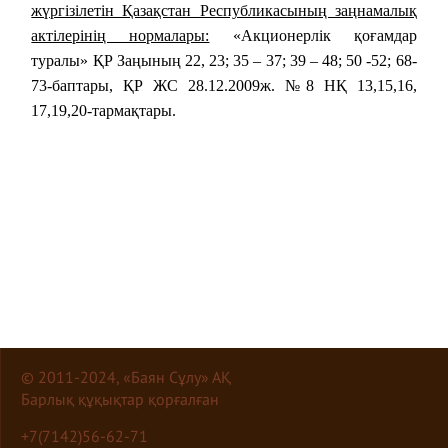
жүргізілетін Қазақстан Республикасының заңнамалық
актілерінің нормалары:
«Акционерлік қоғамдар
туралы» ҚР Заңының 22, 23; 35 – 37; 39 – 48; 50 -52; 68-
73-баптары, ҚР ЖС 28.12.2009ж. №8 НҚ 13,15,16,
17,19,20-тармақтары.
© 2011-2024, «Баян Сұлу» АҚ
Барлық құқықтар қорғалған
+7(7142)56-62-71