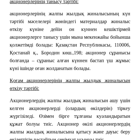
акционерлерінің танысу тәртібі:
акционерлерінің жалпы жылдық жиналысының күн
тәртібі мәселелері жөніндегі материалдар жиналыс
өткізу күніне дейін он күннен кешіктірмей
акционерлерге танысу үшін мына мекенжайы бойынша
қолжетімді болады: Қазақстан Республикасы, 110006,
Қостанай қ., Бородин көш.,198; акционер сұранысы
болғанда – сұраныс алған күннен бастап үш жұмыс
күні ішінде оған жолданатын болады.
Қоғам акционерлерінің жалпы жылдық жиналысын
өткізу тәртібі:
Акционерлердің жалпы жылдық жиналысын ашу үшін
келген акционерлерді (олардың өкілдерін) тіркеу
жүргізіледі. Өзімен бірге тұлғаны куәландыратын
құжат болуы тиіс. Акционер өкілі акционерлердің
жалпы жылдық жиналысына қатысу және дауыс беру
өкілеттігін растайтын сенімхат ұсынуы тиіс.