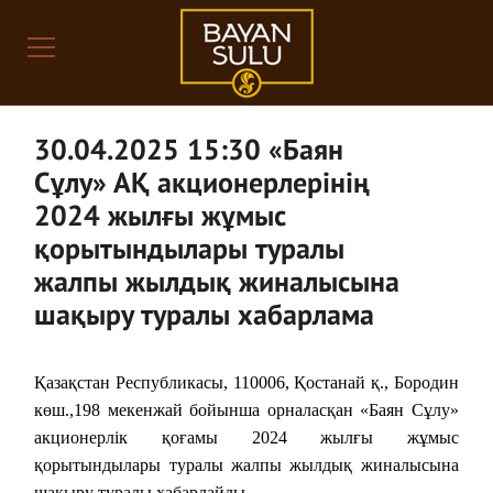
30.04.2025 15:30 «Баян
Сұлу» АҚ акционерлерінің
2024 жылғы жұмыс
қорытындылары туралы
жалпы жылдық жиналысына
шақыру туралы хабарлама
Қазақстан Республикасы, 110006, Қостанай қ., Бородин
көш.,198 мекенжай бойынша орналасқан «Баян Сұлу»
акционерлік қоғамы 2024 жылғы жұмыс
қорытындылары туралы жалпы жылдық жиналысына
шақыру туралы хабарлайды.