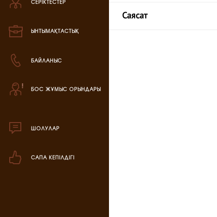
СЕРІКТЕСТЕР
Зефир өнімі
Саясат
Мармелад өнімі
ЫНТЫМАҚТАСТЫҚ
Кондитерская паста
БАЙЛАНЫС
аталог продукции
БОС ЖҰМЫС ОРЫНДАРЫ
ля РК
аталог продукции
для РФ
ШОЛУЛАР
овогодний каталог
САПА КЕПІЛДІГІ