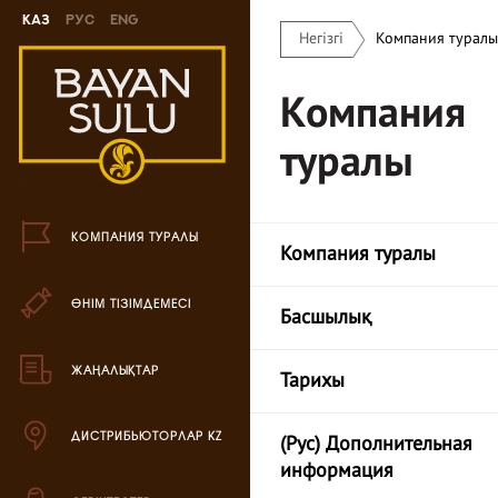
Каз
Рус
Eng
Негізгі
Компания туралы
Жаңа өнімдер
Компания
Печенье өнімі
туралы
Шоколад өнімі
Кәмпиттер өнімі
КОМПАНИЯ ТУРАЛЫ
Компания туралы
Карамель өнімі
ӨНІМ ТІЗІМДЕМЕСІ
Ирис өнімі
Басшылық
Драже өнімі
ЖАҢАЛЫҚТАР
Тарихы
Жиынтық өнімдері
ДИСТРИБЬЮТОРЛАР KZ
(Рус) Дополнительная
Вафли өнімі
информация