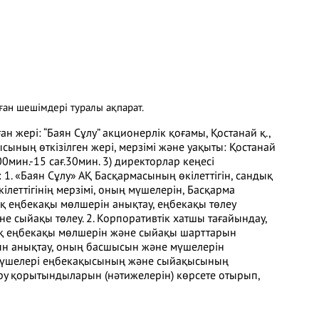
ған шешімдері туралы ақпарат.
н жері: “Баян Сұлу” акционерлік қоғамы, Қостанай қ.,
сының өткізілген жері, мерзімі және уақыты: Қостанай
00мин.-15 сағ.30мин. 3) директорлар кеңесі
 1. «Баян Сұлу» АҚ Басқармасының өкілеттігін, сандық
ілеттігінің мерзімі, оның мүшелерін, Басқарма
қ еңбекақы мөлшерін анықтау, еңбекақы төлеу
 сыйақы төлеу. 2. Корпоративтік хатшы тағайындау,
дық еңбекақы мөлшерін және сыйақы шарттарын
амын анықтау, оның басшысын және мүшелерін
е мүшелері еңбекақысының және сыйақысының
еру қорытындыларын (нәтижелерін) көрсете отырып,