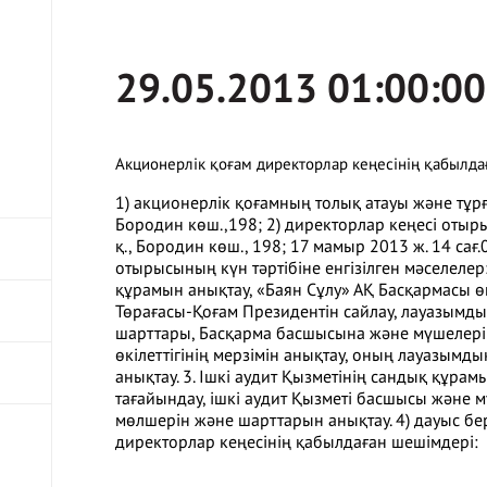
29.05.2013 01:00:00
Акционерлік қоғам директорлар кеңесінің қабылда
1) акционерлік қоғамның толық атауы және тұрға
Бородин көш.,198; 2) директорлар кеңесі отыры
қ., Бородин көш., 198; 17 мамыр 2013 ж. 14 сағ.
отырысының күн тәртібіне енгізілген мәселелер:
құрамын анықтау, «Баян Сұлу» АҚ Басқармасы өк
Төрағасы-Қоғам Президентін сайлау, лауазымды
шарттары, Басқарма басшысына және мүшелеріне
өкілеттігінің мерзімін анықтау, оның лауазым
анықтау. 3. Ішкі аудит Қызметінің сандық құр
тағайындау, ішкі аудит Қызметі басшысы жән
мөлшерін және шарттарын анықтау. 4) дауыс б
директорлар кеңесінің қабылдаған шешімдері: