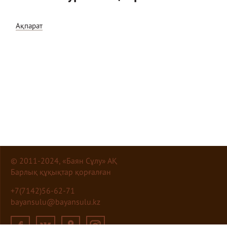
Ақпарат
© 2011-2024, «Баян Сұлу» АҚ
Барлық құқықтар қорғалған
+7(7142)56-62-71
bayansulu@bayansulu.kz