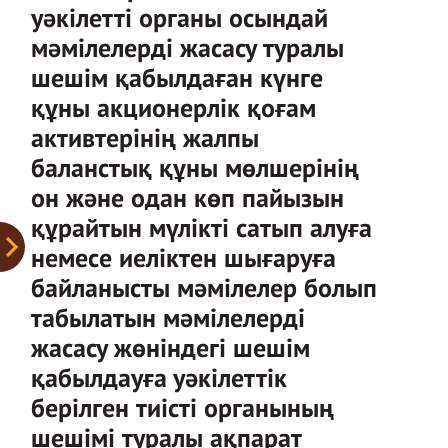
уәкілетті органы осындай
мәмілелерді жасасу туралы
шешім қабылдаған күнге
құны акционерлік қоғам
активтерінің жалпы
баланстық құны мөлшерінің
он және одан көп пайызын
құрайтын мүлікті сатып алуға
немесе иеліктен шығаруға
байланысты мәмілелер болып
табылатын мәмілелерді
жасасу жөніндегі шешім
қабылдауға уәкілеттік
берілген тиісті органының
шешімі туралы ақпарат