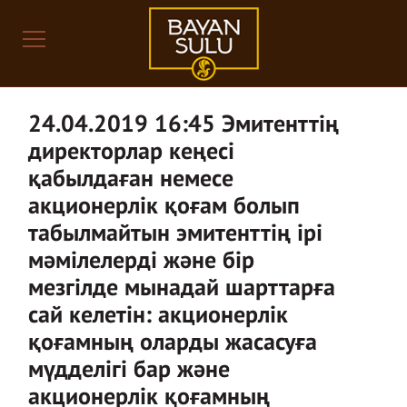
24.04.2019 16:45 Эмитенттің
директорлар кеңесі
қабылдаған немесе
акционерлік қоғам болып
табылмайтын эмитенттің ірі
мәмілелерді және бір
мезгілде мынадай шарттарға
сай келетін: акционерлік
қоғамның оларды жасасуға
мүдделігі бар және
акционерлік қоғамның