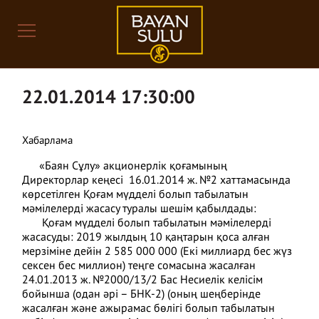
22.01.2014 17:30:00
Хабарлама
«Баян Сұлу» акционерлік қоғамының
Директорлар кеңесі 16.01.2014 ж. №2 хаттамасында
көрсетілген Қоғам мүдделі болып табылатын
мәмілелерді жасасу туралы шешім қабылдады:
Қоғам мүдделі болып табылатын мәмілелерді
жасасуды: 2019 жылдың 10 қаңтарын қоса алған
мерзіміне дейін 2 585 000 000 (Екі миллиард бес жүз
сексен бес миллион) теңге сомасына жасалған
24.01.2013 ж. №2000/13/2 Бас Несиелік келісім
бойынша (одан әрі – БНК-2) (оның шеңберінде
жасалған және ажырамас бөлігі болып табылатын