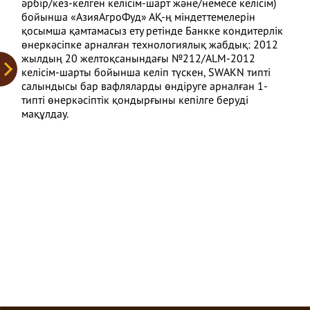
әрбір/кез-келген келісім-шарт және/немесе келісім)
бойынша «АзияАгроФуд» АҚ-ң міндеттемелерін
қосымша қамтамасыз ету ретінде Банкке кондитерлік
өнеркәсіпке арналған технологиялық жабдық: 2012
жылдың 20 желтоқсанындағы №212/ALM-2012
келісім-шарты бойынша келіп түскен, SWAKN типті
салындысы бар вафляларды өндіруге арналған 1-
типті өнеркәсіптік қондырғыны кепілге беруді
мақұлдау.