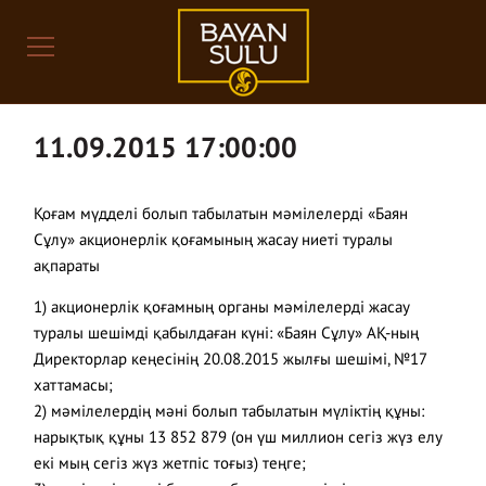
11.09.2015 17:00:00
Қоғам мүдделі болып табылатын мәмілелерді «Баян
Сұлу» акционерлік қоғамының жасау ниеті туралы
ақпараты
1) акционерлік қоғамның органы мәмілелерді жасау
туралы шешімді қабылдаған күні: «Баян Сұлу» АҚ-ның
Директорлар кеңесінің 20.08.2015 жылғы шешімі, №17
хаттамасы;
2) мәмілелердің мәні болып табылатын мүліктің құны:
нарықтық құны 13 852 879 (он үш миллион сегіз жүз елу
екі мың сегіз жүз жетпіс тоғыз) теңге;