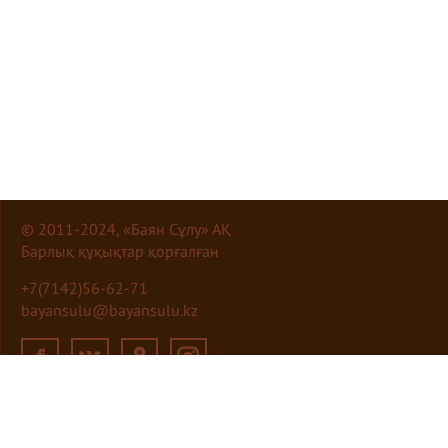
© 2011-2024, «Баян Сұлу» АҚ
Барлық құқықтар қорғалған
+7(7142)56-62-71
bayansulu@bayansulu.kz