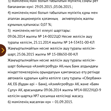
3) мәміленің мәні болып табылатын мүліктің соңғы рет
бағаланған күні: 29.05.2015.,03.06.2015.;
4) мәміленің мәні болып табылатын мүліктің құны мен
аталған акционерлік қоғамның активтерінің жалпы
құнының қатынасы: 0,07 %;
5) мәміленің негізгі елеулі шарттары:
09.06.2014 жылғы № 14-0022ЦО Несие желісін ашу
туралы келісім, 25.11.2014 жылғы № 14-53431-00-КЛ
Жаңғыртылмайтын несие желісін ашу туралы келісім-
шарт, 25.06.2015 жылғы № 15-08650-00-КЛ
Жаңғыртылмайтын несие желісін ашу туралы келісім-
шарт бойынша «АзияАгроФуд» АҚ-ның Банк алдындағы
міндеттемелерінің орындалуын қамтамасыз ету ретінде
автокөлік құралын қайта кепілге салу туралы «Сбербанк»
АҚ ЕБ (бұдан әрі – Банк), «АзияАгроФуд» АҚ және «Баян
Сұлу» АҚ арасындағы 09.06.2014 жылғы №14-0022УЦО-9
келісім-шартқа №7 қосымша келісімді жасасу.
6) мәміленің жасалған күн – 01.09.2015.