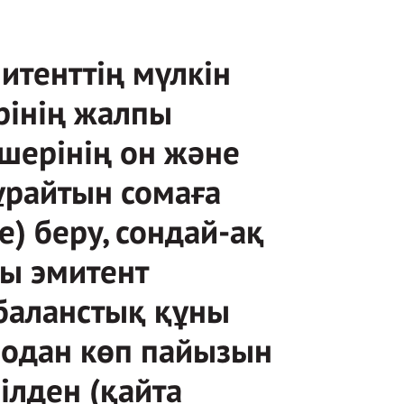
итенттің мүлкін
рінің жалпы
шерінің он және
ұрайтын сомаға
ге) беру, сондай-ақ
сы эмитент
 баланстық құны
 одан көп пайызын
ілден (қайта