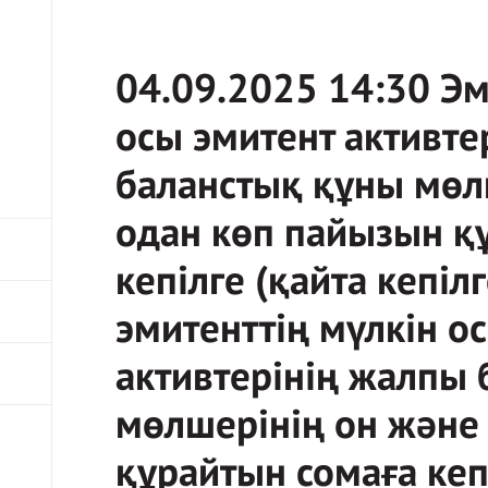
04.09.2025 14:30 Эм
осы эмитент активте
баланстық құны мөл
одан көп пайызын қ
кепілге (қайта кепіл
эмитенттің мүлкін о
активтерінің жалпы
мөлшерінің он және
құрайтын сомаға кеп