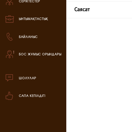
СЕРІКТЕСТЕР
Зефир өнімі
Саясат
Мармелад өнімі
ЫНТЫМАҚТАСТЫҚ
Кондитерская паста
БАЙЛАНЫС
аталог продукции
БОС ЖҰМЫС ОРЫНДАРЫ
ля РК
аталог продукции
для РФ
ШОЛУЛАР
овогодний каталог
САПА КЕПІЛДІГІ