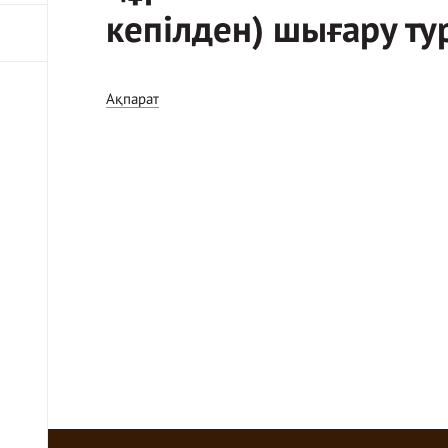
кепілден) шығару ту
Ақпарат