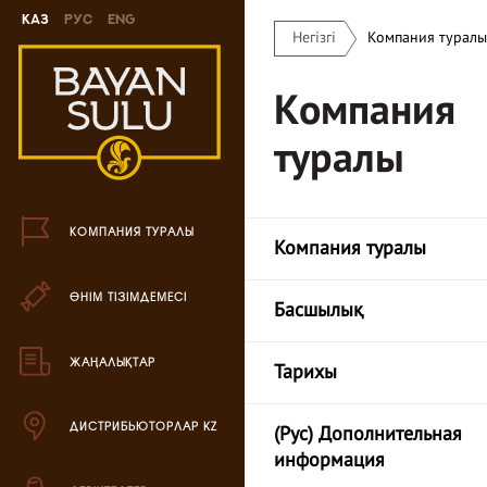
Каз
Рус
Eng
Негізгі
Компания туралы
Жаңа өнімдер
Компания
Печенье өнімі
туралы
Шоколад өнімі
Кәмпиттер өнімі
КОМПАНИЯ ТУРАЛЫ
Компания туралы
Карамель өнімі
ӨНІМ ТІЗІМДЕМЕСІ
Ирис өнімі
Басшылық
Драже өнімі
ЖАҢАЛЫҚТАР
Тарихы
Жиынтық өнімдері
ДИСТРИБЬЮТОРЛАР KZ
(Рус) Дополнительная
Вафли өнімі
информация