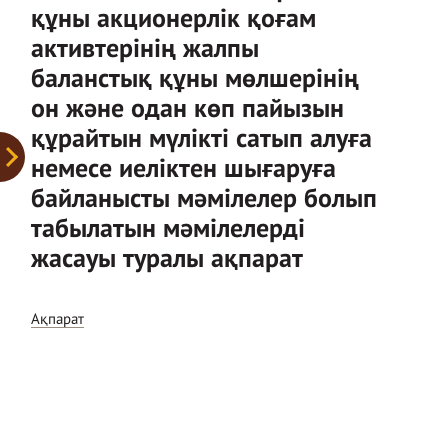
құны акционерлік қоғам
активтерінің жалпы
баланстық құны мөлшерінің
он және одан көп пайызын
құрайтын мүлікті сатып алуға
немесе иеліктен шығаруға
байланысты мәмілелер болып
табылатын мәмілелерді
жасауы туралы ақпарат
Ақпарат