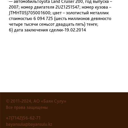
— автомобильToyota Land Cruiser 200, год выпуска –
2007; номер двигателя 2UZ1251547; номер кузова –
JTMHT05J705001600; цвет – золотистый металлик
стоимостью 6 094 725 (шесть миллионов девяносто
четыре тысячи семьсот двадцать пять) тенге;
6) дата заключения сделки-19.02.2014
© 2011-2024, АО «Баян Сулу»
Все права защищены
+7(7142)56-62-71
bayansulu@bayansulu.kz