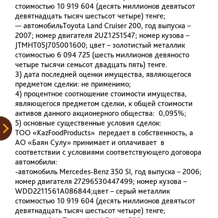
стоимостью 10 919 604 (десять миллионов девятьсот
девятнадцать тысяч шестьсот четыре) тенге;
— автомобильToyota Land Cruiser 200, год выпуска –
2007; номер двигателя 2UZ1251547; номер кузова –
JTMHT05J705001600; цвет – золотистый металлик
стоимостью 6 094 725 (шесть миллионов девяносто
четыре тысячи семьсот двадцать пять) тенге.
3) дата последней оценки имущества, являющегося
предметом сделки: не применимо;
4) процентное соотношение стоимости имущества,
являющегося предметом сделки, к общей стоимости
активов данного акционерного общества: 0,095%;
5) основные существенные условия сделок:
ТОО «KazFoodProducts» передает в собственность, а
АО «Баян Сулу» принимает и оплачивает в
соответствии с условиями соответствующего договора
автомобили:
-автомобиль Mercedes-Benz 350 SI, год выпуска – 2006;
номер двигателя 27296530447499; номер кузова –
WDD2211561A086844;цвет – серый металлик
стоимостью 10 919 604 (десять миллионов девятьсот
девятнадцать тысяч шестьсот четыре) тенге;