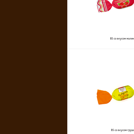
BS со вкусом мали
BS со вкусом груш