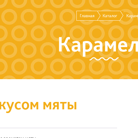
Главная
Каталог
Карам
Караме
вкусом мяты