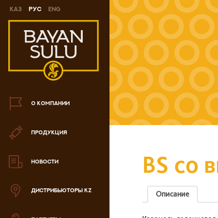
Каз
Рус
Eng
Новинки
Печенье
Шоколад
Конфеты
О КОМПАНИИ
Карамель
ПРОДУКЦИЯ
Ирис
BS со 
Драже
НОВОСТИ
Наборы шоколадных
конфет
ДИСТРИБЬЮТОРЫ KZ
Описание
Вафли