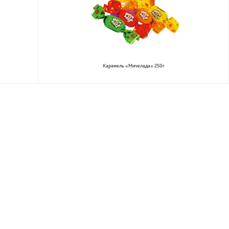
Карамель «Мичелада» 250г