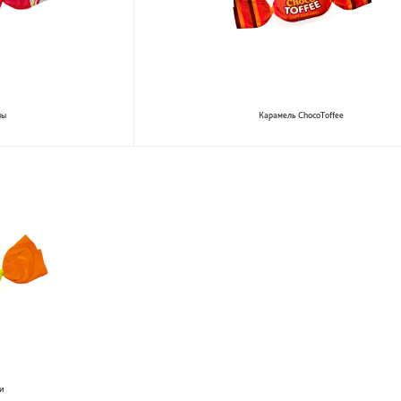
ны
Карамель ChocoToffee
и