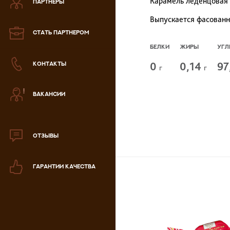
Карамель леденцовая 
ПАРТНЕРЫ
Выпускается фасованно
Зефир
СТАТЬ ПАРТНЕРОМ
Мармелад
БЕЛКИ
ЖИРЫ
УГЛ
0
0,14
97
КОНТАКТЫ
Кондитерская паста
г
г
ВАКАНСИИ
аталог продукции
ля РК
аталог продукции
для РФ
ОТЗЫВЫ
Новогодний каталог
ГАРАНТИИ КАЧЕСТВА