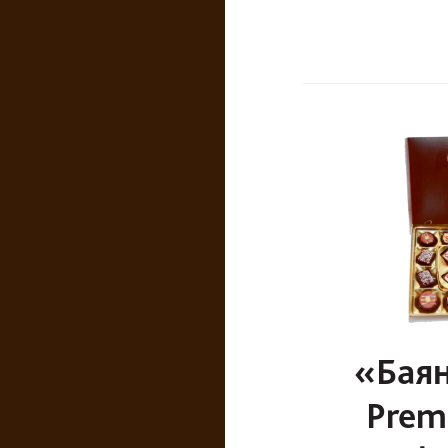
«Баян
Prem