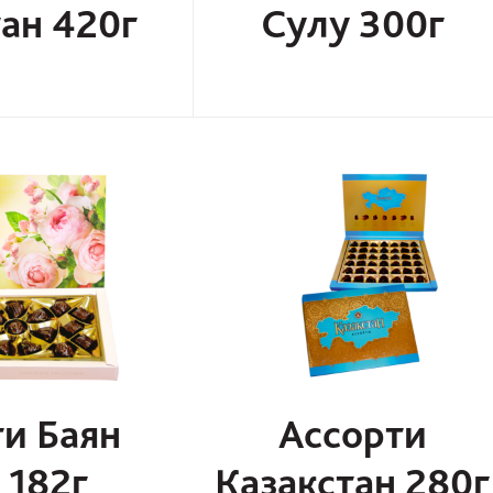
ан 420г
Сулу 300г
и Баян
Ассорти
 182г
Казакстан 280г