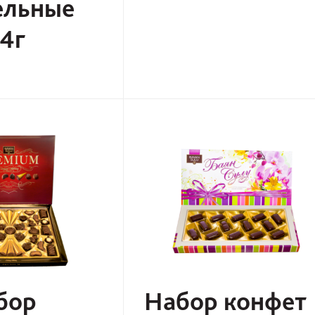
льные
4г
бор
Набор конфет