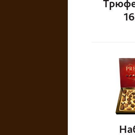
Трюфе
16
На