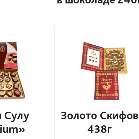
 Сулу
Золото Скифов
ium»
438г