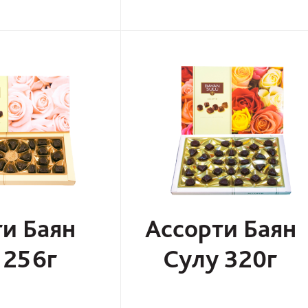
и Баян
Ассорти Баян
 256г
Сулу 320г