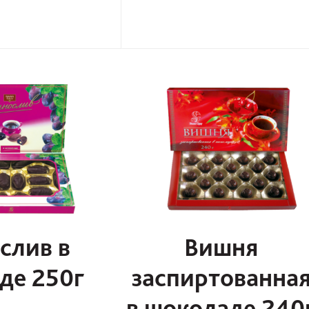
слив в
Вишня
де 250г
заспиртованна
в шоколаде 240