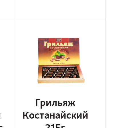
Грильяж
я
Костанайский
г
215г