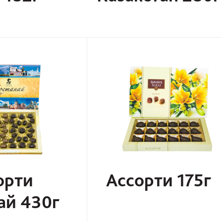
орти
Ассорти 175г
ай 430г