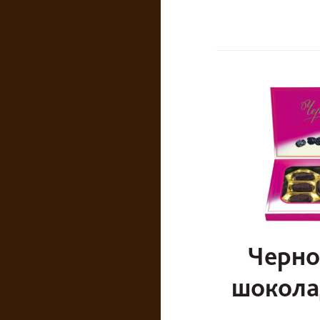
Черно
шокола