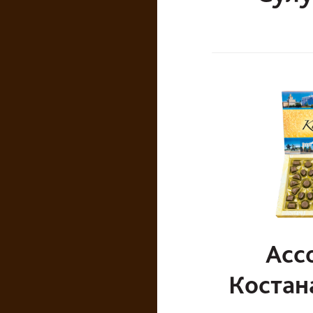
Асс
Костан