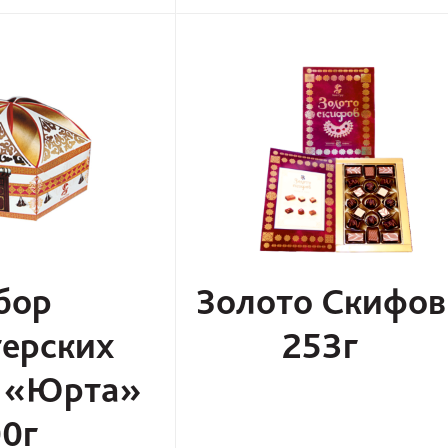
бор
Золото Скифов
ерских
253г
 «Юрта»
0г