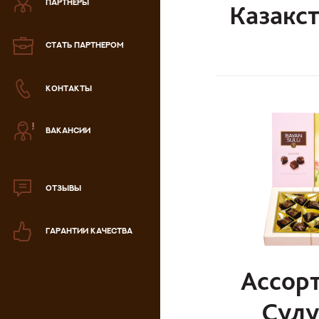
ПАРТНЕРЫ
Казакст
Зефир
СТАТЬ ПАРТНЕРОМ
Мармелад
КОНТАКТЫ
Кондитерская паста
ВАКАНСИИ
аталог продукции
ля РК
аталог продукции
для РФ
ОТЗЫВЫ
Новогодний каталог
ГАРАНТИИ КАЧЕСТВА
Ассорт
Сулу