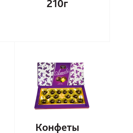
210г
Конфеты