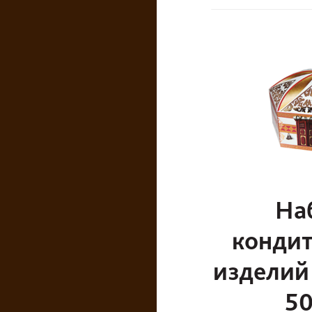
На
кондит
изделий
50