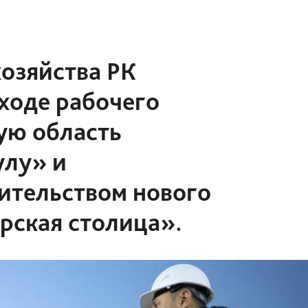
хозяйства РК
ходе рабочего
ую область
улу» и
оительством нового
рская столица».