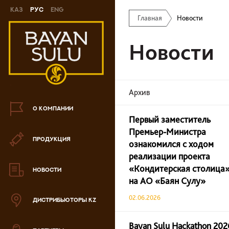
Каз
Рус
Eng
Главная
Новости
Новинки
Новости
Печенье
Шоколад
Архив
Конфеты
О КОМПАНИИ
Первый заместитель
Карамель
Премьер-Министра
ПРОДУКЦИЯ
Ирис
ознакомился с ходом
реализации проекта
Драже
«Кондитерская столица
НОВОСТИ
на АО «Баян Сулу»
Наборы шоколадных
02.06.2026
конфет
ДИСТРИБЬЮТОРЫ KZ
Вафли
Bayan Sulu Hackathon 202