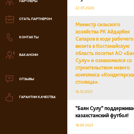
ПАРТНЕРЫ
22.05.2026
Зефир
СТАТЬ ПАРТНЕРОМ
Министр сельского
Мармелад
хозяйства РК Айдарбек
КОНТАКТЫ
Сапаров в ходе рабочего
Кондитерская паста
визита в Костанайскую
область посетил АО «Ба
ВАКАНСИИ
аталог продукции
Сулу» и ознакомился со
ля РК
строительством нового
аталог продукции
комплекса «Кондитерск
для РФ
ОТЗЫВЫ
столица».
Новогодний каталог
16.10.2025
ГАРАНТИИ КАЧЕСТВА
“Баян Сулу” поддержива
казахстанский футбол!
18.09.2025