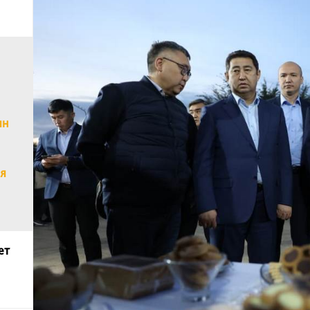
ян
ая
ет