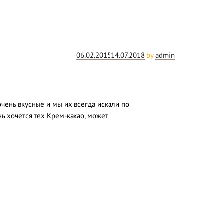
Posted
06.02.2015
14.07.2018
by
admin
on
очень вкусные и мы их всегда искали по
нь хочется тех Крем-какао, может