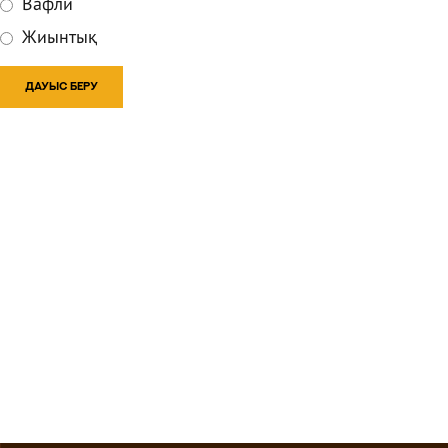
Вафли
Жиынтық