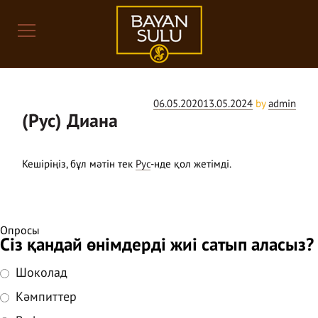
Posts
Posted
06.05.2020
13.05.2024
by
admin
(Рус) Диана
on
Кешіріңіз, бұл мәтін тек
Рус
-нде қол жетімді.
Опросы
Сіз қандай өнімдерді жиі сатып аласыз?
Шоколад
Кәмпиттер