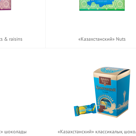
s & raisins
«Казахстанский» Nuts
sic» шоколады
«Казахстанский» классикалық шок