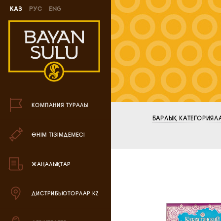
Каз
Рус
Eng
Жаңа өнімдер
Печенье өнімі
Шоколад өнімі
Кәмпиттер өнімі
КОМПАНИЯ ТУРАЛЫ
Карамель өнімі
БАРЛЫҚ КАТЕГОРИЯЛ
ӨНІМ ТІЗІМДЕМЕСІ
Ирис өнімі
Драже өнімі
ЖАҢАЛЫҚТАР
Жиынтық өнімдері
ДИСТРИБЬЮТОРЛАР KZ
Вафли өнімі