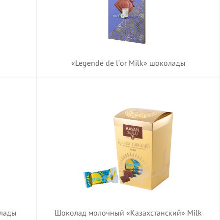
«Legende de lꞌor Milk» шоколады
олады
Шоколад молочный «Казахстанский» Milk