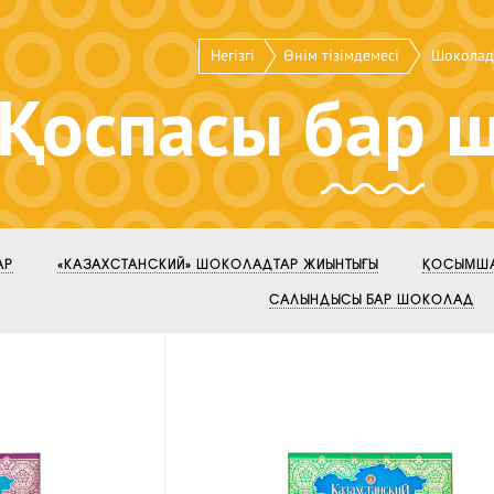
Негізгі
Өнім тізімдемесі
Шоколад
Қоспасы бар 
АР
«КАЗАХСТАНСКИЙ» ШОКОЛАДТАР ЖИЫНТЫҒЫ
ҚОСЫМША
САЛЫНДЫСЫ БАР ШОКОЛАД