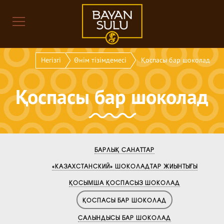
Негізгі
Өнім тізімдемесі
Қоспасы бар шоколад
Қоспасы бар шоколад
БАРЛЫҚ САНАТТАР
«КАЗАХСТАНСКИЙ» ШОКОЛАДТАР ЖИЫНТЫҒЫ
ҚОСЫМША ҚОСПАСЫЗ ШОКОЛАД
ҚОСПАСЫ БАР ШОКОЛАД
САЛЫНДЫСЫ БАР ШОКОЛАД