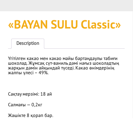
«BAYAN SULU Classic»
Description
Үгітілген какао мен какао майы бартаңдаулы табиғи
шоколад. Жұмсақ сүт-ваниль дәмі нағыз шоколадтың
жарқын дәмін айқындай түседі. Какао өнімдерінің
жалпы үлесі – 49%.
Сақтау мерзімі:
18 ай
Салмағы — 0,2кг
Жәшікте 8 қорап бар.