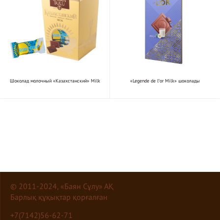
Шоколад молочный «Казахстанский» Milk
«Legende de lꞌor Milk» шоколады
© 2011-2024, «Баян Сұлу» АҚ
Барлық құқықтар қорғалған
+7(7142)56-62-71