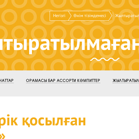
Негізгі
Өнім тізімдемесі
Жылтыратыл
тыратылмаған
НАТТАР
ОРАМАСЫ БАР АССОРТИ КӘМПИТТЕР
ЖЫЛТЫРАТЫЛ
рік қосылған
»