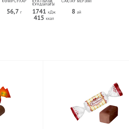
КӨМІРСУЛАР
ҚУАТТЫЛЫҚ
САҚТАУ МЕРЗІМІ
ҚҰНДЫЛЫҒЫ
56,7
1741
8
г
кДж
ай
415
ккал