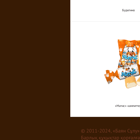
Буратино
«Матис» кәмпитте
© 2011-2024, «Баян Сұлу»
Барлық құқықтар қорғалғ