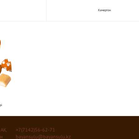
Камертон
рі
 АҚ
+7(7142)56-62-71
ан
bayansulu@bayansulu.kz