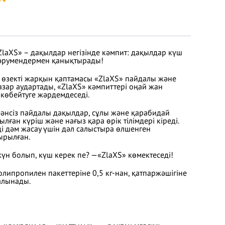
ZlaXS» – дақылдар негізінде кәмпит: дақылдар күш
 дәрумендермен қанықтырады!
 өзекті жарқын қаптамасы «ZlaXS» пайдалы және
азар аудартады, «ZlaXS» кәмпиттері оңай жан
көбейтуге жәрдемдеседі.
әнсіз пайдалы дақылдар, сұлы және қарабидай
рылған күріш және нағыз қара өрік тілімдері кіреді.
і дәм жасау үшін дәл салыстыра өлшенген
ырылған.
үн болып, күш керек пе? —«ZlaXS» көмектеседі!
олипропилен пакеттеріне 0,5 кг-нан, қатпаржәшігіне
алынады.