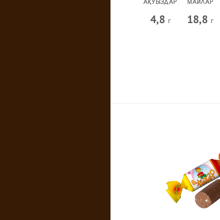
АҚУЫЗДАР
МАЙЛАР
4,8
18,8
г
г