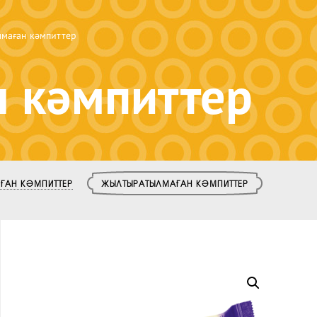
маған кәмпиттер
 кәмпиттер
ҒАН КӘМПИТТЕР
ЖЫЛТЫРАТЫЛМАҒАН КӘМПИТТЕР