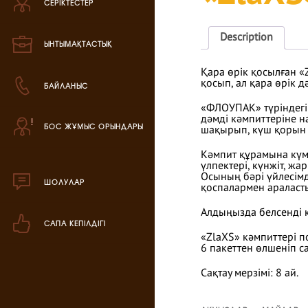
СЕРІКТЕСТЕР
Зефир өнімі
Description
Мармелад өнімі
ЫНТЫМАҚТАСТЫҚ
Қара өрік қосылған «
Кондитерская паста
қосып, ал қара өрік
БАЙЛАНЫС
«ФЛОУПАК» түріндегі
аталог продукции
дәмді кәмпиттеріне н
БОС ЖҰМЫС ОРЫНДАРЫ
шақырып, күш қорын 
ля РК
аталог продукции
Кәмпит құрамына күм
үлпектері, күнжіт, жа
для РФ
Осының бәрі үйлесімд
ШОЛУЛАР
қоспалармен араласт
овогодний каталог
Алдыңызда белсенді к
САПА КЕПІЛДІГІ
«ZlaXS» кәмпиттері п
6 пакеттен өлшеніп с
Сақтау мерзімі: 8 ай.