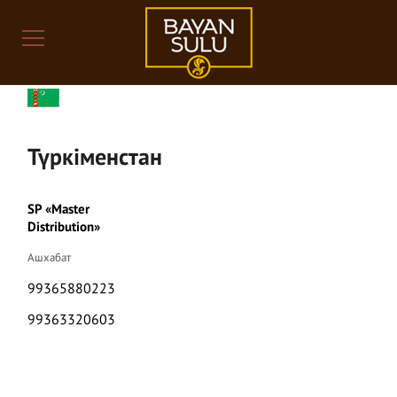
Түркіменстан
SP «Master
Distribution»
Ашхабат
99365880223
99363320603