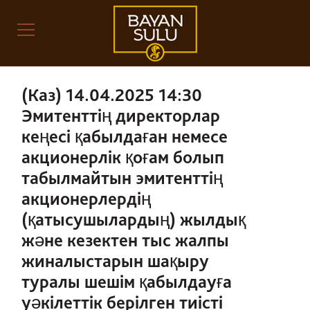
(Каз) 14.04.2025 14:30
Эмитенттің директорлар
кеңесі қабылдаған немесе
акционерлік қоғам болып
табылмайтын эмитенттің
акционерлердің
(қатысушылардың) жылдық
және кезектен тыс жалпы
жиналыстарын шақыру
туралы шешім қабылдауға
уәкілеттік берілген тиісті