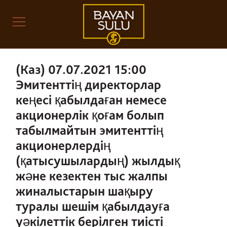
(Каз) 07.07.2021 15:00
Эмитенттің директорлар
кеңесі қабылдаған немесе
акционерлік қоғам болып
табылмайтын эмитенттің
акционерлердің
(қатысушылардың) жылдық
және кезектен тыс жалпы
жиналыстарын шақыру
туралы шешім қабылдауға
уәкілеттік берілген тиісті