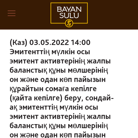
(Каз) 03.05.2022 14:00
Эмитенттің мүлкін осы
эмитент активтерінің жалпы
баланстық құны мөлшерінің
он және одан көп пайызын
құрайтын сомаға кепілге
(қайта кепілге) беру, сондай-
ақ эмитенттің мүлкін осы
эмитент активтерінің жалпы
баланстық құны мөлшерінің
он және одан көп пайызын