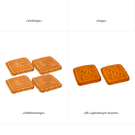
«Vanilnoye»
«Asiya»
«Shakhmatnoye»
«BS s apelsinovym vkusom»