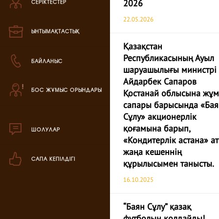
СЕРІКТЕСТЕР
2026
Зефир өнімі
22.05.2026
Мармелад өнімі
ЫНТЫМАҚТАСТЫҚ
Қазақстан
Кондитерская паста
Республикасының Ауыл
БАЙЛАНЫС
шаруашылығы министрі
Айдарбек Сапаров
аталог продукции
БОС ЖҰМЫС ОРЫНДАРЫ
ля РК
Қостанай облысына жұ
сапары барысында «Бая
аталог продукции
Сұлу» акционерлік
для РФ
қоғамына барып,
ШОЛУЛАР
овогодний каталог
«Кондитерлік астана» а
жаңа кешеннің
САПА КЕПІЛДІГІ
құрылысымен танысты.
16.10.2025
“Баян Сұлу” қазақ
футболын қолдайды!