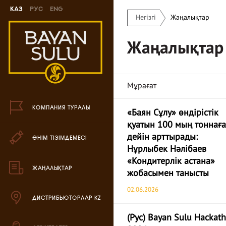
Каз
Рус
Eng
Негізгі
Жаңалықтар
Жаңа өнімдер
Жаңалықтар
Печенье өнімі
Шоколад өнімі
Мұрағат
Кәмпиттер өнімі
КОМПАНИЯ ТУРАЛЫ
«Баян Сұлу» өндірістік
Карамель өнімі
қуатын 100 мың тоннаға
дейін арттырады:
ӨНІМ ТІЗІМДЕМЕСІ
Ирис өнімі
Нұрлыбек Нәлібаев
«Кондитерлік астана»
Драже өнімі
ЖАҢАЛЫҚТАР
жобасымен танысты
Жиынтық өнімдері
02.06.2026
ДИСТРИБЬЮТОРЛАР KZ
Вафли өнімі
(Рус) Bayan Sulu Hackat