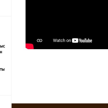
мыс
н
тты