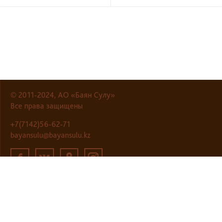
© 2011-2024, АО «Баян Сулу»
Все права защищены
+7(7142)56-62-71
bayansulu@bayansulu.kz
Разработка сайта
—