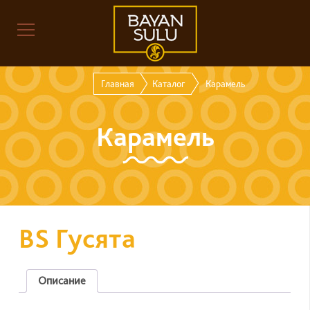
Главная
Каталог
Карамель
Карамель
BS Гусята
Описание