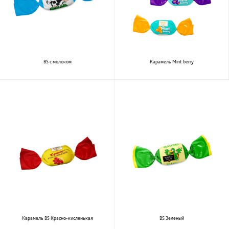
BS с молоком
Карамель Mint berry
Карамель BS Красно-кисленькая
BS Зеленый