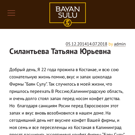
Posts
Posted
05.12.2014
14.07.2018
by
admin
Силантьева Татьяна Юрьевна
on
Добрый день, Я 22 года прожила в Костанае, и всю сою
сознательную жизнь помню, вкус и запах шоколада
Фирмы “Баян Сулу”. Так случилось в моей жизни, что
пришлось переехать В Россию,Калининградскую область,
и очень долго стоял запах перед носом конфет детства.
Но благодаря санкциям Росии перед Евросоюзом этот
запах и вкус вновь возобновился в нашем доме. На
сегодняшний день нет вкуснее конфет Вашей фирмы, и
моя семь и все переселенцы из Костаная в Калининград
просят расширить ассортимент конфет фирмы “Баян Сулу”