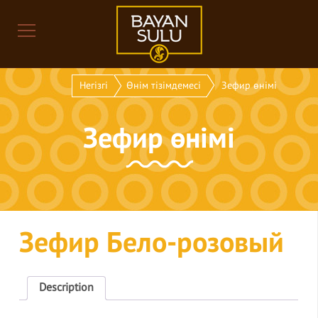
Негізгі
Өнім тізімдемесі
Зефир өнімі
Зефир өнімі
Зефир Бело-розовый
Description