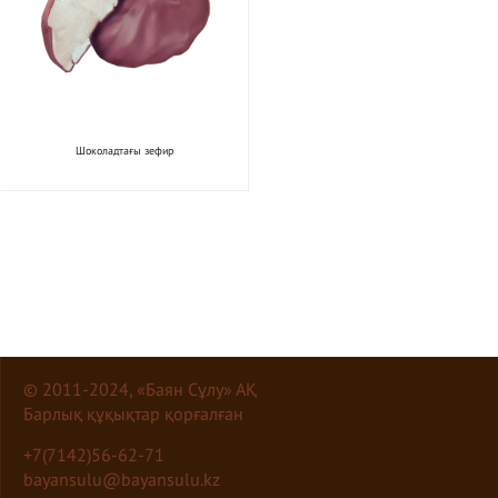
Шоколадтағы зефир
© 2011-2024, «Баян Сұлу» АҚ
Барлық құқықтар қорғалған
+7(7142)56-62-71
bayansulu@bayansulu.kz