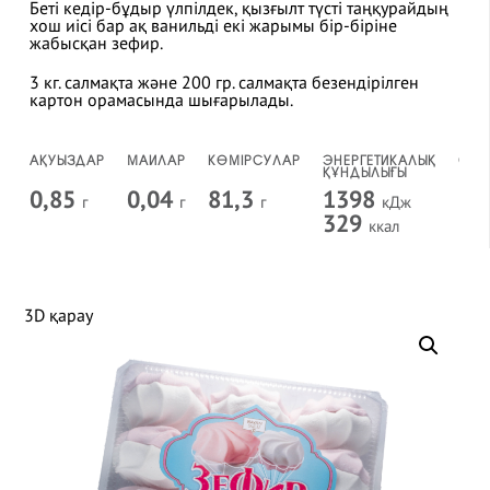
Беті кедір-бұдыр үлпілдек, қызғылт түсті таңқурайдың
хош иісі бар ақ ванильді екі жарымы бір-біріне
жабысқан зефир.
3 кг. салмақта және 200 гр. салмақта безендірілген
картон орамасында шығарылады.
АҚУЫЗДАР
МАЙЛАР
КӨМІРСУЛАР
ЭНЕРГЕТИКАЛЫҚ
САҚ
ҚҰНДЫЛЫҒЫ
МЕР
0,85
0,04
81,3
1398
3
г
г
г
кДж
а
329
ккал
3D қарау