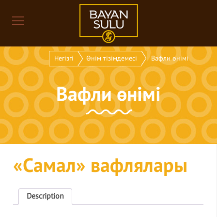
Негізгі
Өнім тізімдемесі
Вафли өнімі
Вафли өнімі
«Самал» вафлялары
Description