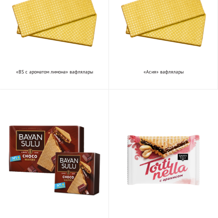
«BS с ароматом лимона» вафлялары
«Асия» вафлялары