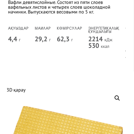
Вафли девятислойные. Состоят из пяти слоев
вафельных листов и четырех слоев шоколадной
начинки. Выпускаются весовыми по 5 кг.
АҚУЫЗДАР
МАЙЛАР
КӨМІРСУЛАР
ЭНЕРГЕТИКАЛЫҚ
САҚ
ҚҰНДЫЛЫҒЫ
МЕР
4,4
29,2
62,3
2214
6
г
г
г
кДж
а
530
ккал
т/
үл
8
а
3D қарау