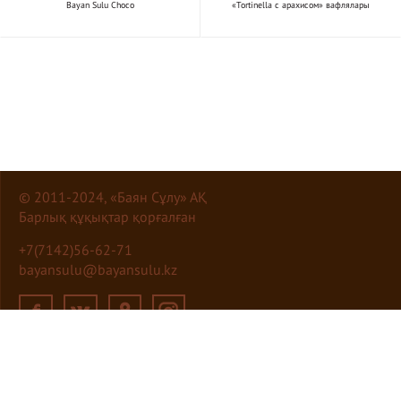
Bayan Sulu Choco
«Tortinella с арахисом» вафлялары
© 2011-2024, «Баян Сұлу» АҚ
Барлық құқықтар қорғалған
+7(7142)56-62-71
bayansulu@bayansulu.kz