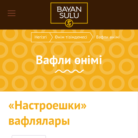
Негізгі
Өнім тізімдемесі
Вафли өнімі
Вафли өнімі
«Настроешки»
вафлялары