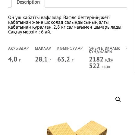
Description
Он үш қабатты вафлялар. Вафля беттерінің жеті
қабатынан және шоколад салындысының алты
қабатынан құралған. 2,8 кг салмағымен шығарылады.
Сақтау мерзімі: 6 ай.
АҚУЫЗДАР
МАЙЛАР
КӨМІРСУЛАР
ЭНЕРГЕТИКАЛЫҚ
САҚ
ҚҰНДЫЛЫҒЫ
МЕР
4,0
28,1
63,2
2182
6
г
г
г
кДж
а
522
ккал