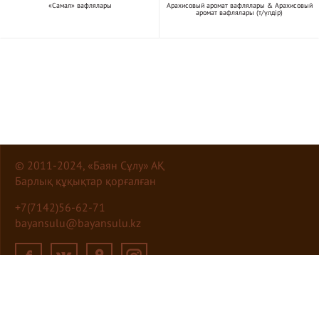
«Самал» вафлялары
Арахисовый аромат вафлялары & Арахисовый
аромат вафлялары (т/үлдір)
© 2011-2024, «Баян Сұлу» АҚ
Барлық құқықтар қорғалған
+7(7142)56-62-71
bayansulu@bayansulu.kz