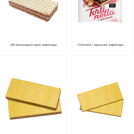
«BS Шоколадный крем» вафлялары
«Tortinella с арахисом» вафлялары