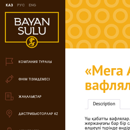
Каз
Рус
Eng
Жаңа өнімдер
Печенье өнімі
Шоколад өнімі
Кәмпиттер өнімі
КОМПАНИЯ ТУРАЛЫ
«Мега 
Карамель өнімі
ӨНІМ ТІЗІМДЕМЕСІ
вафля
Ирис өнімі
Драже өнімі
ЖАҢАЛЫҚТАР
Description
Жиынтық өнімдері
ДИСТРИБЬЮТОРЛАР KZ
Үш қабатты вафлялар.
Вафли өнімі
жержаңғағы бар бір 
өлшеулі түрінде өндір