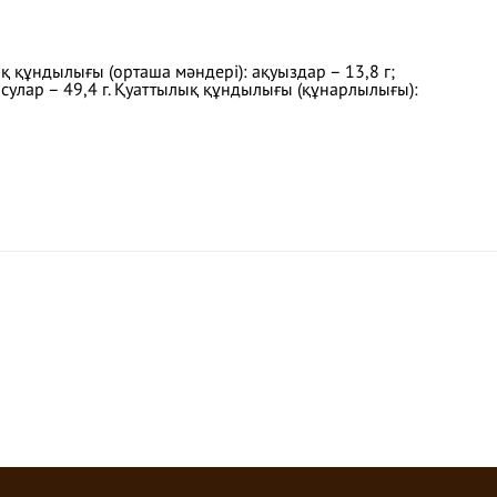
қ құндылығы (орташа мәндері): ақуыздар – 13,8 г;
рсулар – 49,4 г. Қуаттылық құндылығы (құнарлылығы):