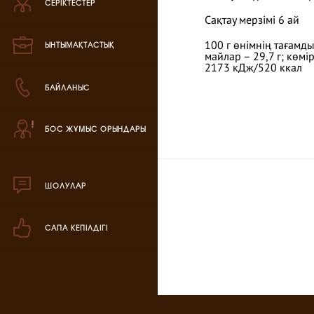
СЕРІКТЕСТЕР
Зефир өнімі
Сақтау мерзімі 6 ай
Мармелад өнімі
ЫНТЫМАҚТАСТЫҚ
100 г өнімнің тағамды
майлар – 29,7 г; көмі
2173 кДж/520 ккал
Кондитерская паста
БАЙЛАНЫС
аталог продукции
БОС ЖҰМЫС ОРЫНДАРЫ
ля РК
аталог продукции
для РФ
ШОЛУЛАР
овогодний каталог
САПА КЕПІЛДІГІ