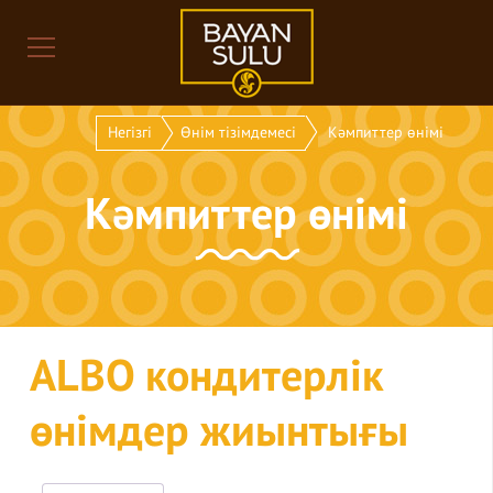
Негізгі
Өнім тізімдемесі
Кәмпиттер өнімі
Кәмпиттер өнімі
ALBO кондитерлік
өнімдер жиынтығы