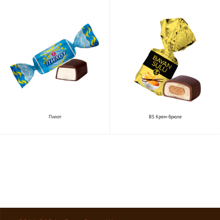
Пилот
BS Крем-брюле