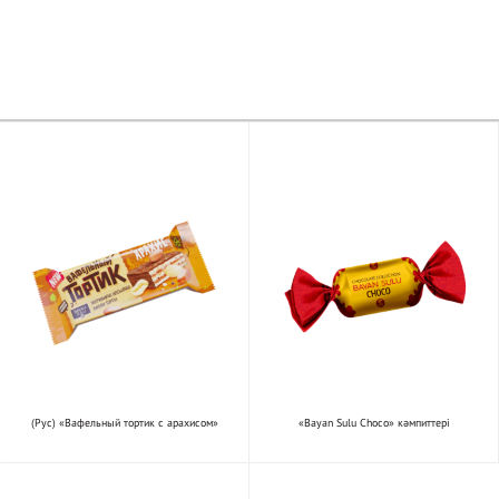
(Рус) «Вафельный тортик с арахисом»
«Bayan Sulu Choco» кәмпиттері