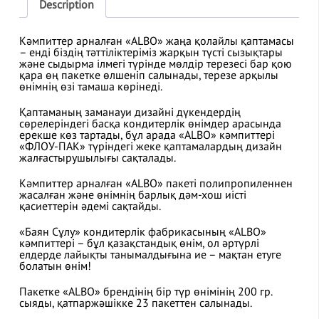
Description
Кәмпиттер арналған «ALBO» жаңа қолайлы қаптамасы
– енді біздің тәттіліктеріміз жарқын түсті сызықтары
және сыдырма ілмегі түрінде мөлдір терезесі бар қою
қара өң пакетке өлшеніп салынады, терезе арқылы
өнімнің өзі тамаша көрінеді.
Қаптаманың заманауи дизайні дүкендердің
сөрелеріндегі басқа кондитерлік өнімдер арасында
ерекше көз тартады, бұл арада «ALBO» кәмпиттері
«ФЛОУ-ПАК» түріндегі жеке қаптамалардың дизайн
жалғастырушылығы сақталады.
Кәмпиттер арналған «ALBO» пакеті полипропиленнен
жасалған және өнімнің барлық дәм-хош иісті
қасиеттерін әдемі сақтайды.
«Баян Сұлу» кондитерлік фабрикасының «ALBO»
кәмпиттері – бұл қазақстандық өнім, ол әртүрлі
елдерде лайықты танымалдығына ие – мақтан етуге
болатын өнім!
Пакетке «ALBO» брендінің бір түр өнімінің 200 гр.
сыяды, қатпаржәшікке 23 пакеттен салынады.