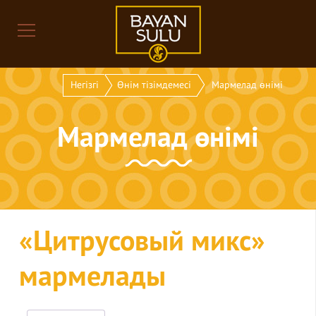
Негізгі
Өнім тізімдемесі
Мармелад өнімі
Мармелад өнімі
«Цитрусовый микс»
мармелады