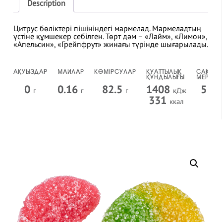
Description
Цитрус бөліктері пішініндегі мармелад. Мармеладтың
үстіне құмшекер себілген. Төрт дәм – «Лайм», «Лимон»,
«Апельсин», «Грейпфрут» жинағы түрінде шығарылады.
АҚУЫЗДАР
МАЙЛАР
КӨМІРСУЛАР
ҚУАТТЫЛЫҚ
САҚТАУ
ҚҰНДЫЛЫҒЫ
МЕРЗІМІ
0
0.16
82.5
1408
5
г
г
г
кДж
ай
331
ккал