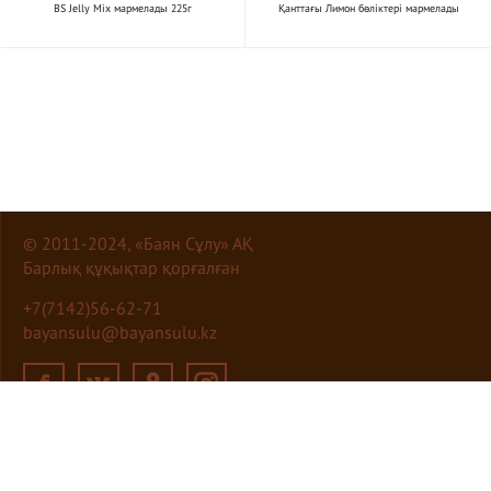
BS Jelly Mix мармелады 225г
Қанттағы Лимон бөліктері мармелады
© 2011-2024, «Баян Сұлу» АҚ
Барлық құқықтар қорғалған
+7(7142)56-62-71
bayansulu@bayansulu.kz