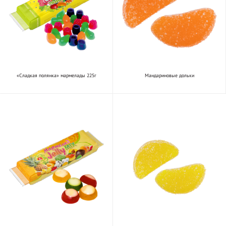
«Сладкая полянка» мармелады 225г
Мандариновые дольки