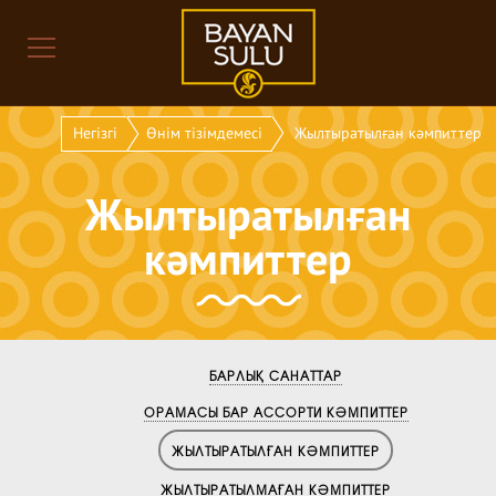
Негізгі
Өнім тізімдемесі
Жылтыратылған кәмпиттер
Жылтыратылған
кәмпиттер
БАРЛЫҚ САНАТТАР
ОРАМАСЫ БАР АССОРТИ КӘМПИТТЕР
ЖЫЛТЫРАТЫЛҒАН КӘМПИТТЕР
ЖЫЛТЫРАТЫЛМАҒАН КӘМПИТТЕР