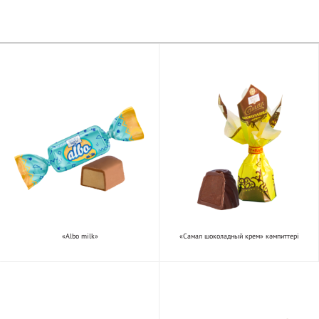
«Albo milk»
«Самал шоколадный крем» кәмпиттері