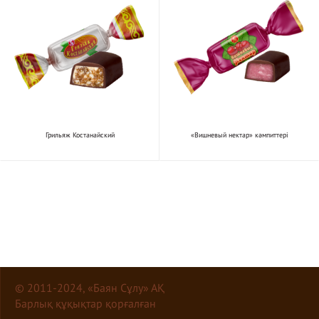
Грильяж Костанайский
«Вишневый нектар» кәмпиттері
© 2011-2024, «Баян Сұлу» АҚ
Барлық құқықтар қорғалған