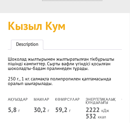
Кызыл Кум
Description
Шоколад жылтырымен жылтыратылған тікбұрышты
пішінді кәмпиттер. Сырты вафли үгіндісі қосылған
шоколадты-бадам пралинеден тұрады.
250 г., 1 кг. салмақта полипропилен қаптамасында
оралып шығарылады.
АҚУЫЗДАР
МАЙЛАР
КӨМІРСУЛАР
ЭНЕРГЕТИКАЛЫҚ
САҚ
ҚҰНДЫЛЫҒЫ
МЕР
5,8
30,2
59,2
2222
8
г
г
г
кДж
а
532
ккал