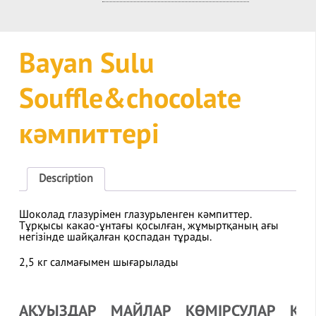
Bayan Sulu
Souffle&chocolate
кәмпиттері
Description
Шоколад глазурімен глазурьленген кәмпиттер.
Тұрқысы какао-ұнтағы қосылған, жұмыртқаның ағы
негізінде шайқалған қоспадан тұрады.
2,5 кг салмағымен шығарылады
АҚУЫЗДАР
МАЙЛАР
КӨМІРСУЛАР
ҚУ