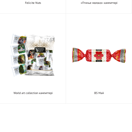
Felicite Nuts
«Птичье молоко» кәмпиттері
World art collection кәмпиттері
BS Май