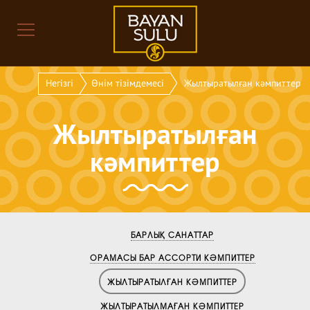
Негізгі
Өнім тізімдемесі
Жылтыратылған кәмпиттер
Жылтыратылған
кәмпиттер
БАРЛЫҚ САНАТТАР
ОРАМАСЫ БАР АССОРТИ КӘМПИТТЕР
ЖЫЛТЫРАТЫЛҒАН КӘМПИТТЕР
ЖЫЛТЫРАТЫЛМАҒАН КӘМПИТТЕР