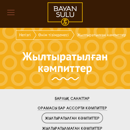
Негізгі
Өнім тізімдемесі
Жылтыратылған кәмпиттер
Жылтыратылған
кәмпиттер
БАРЛЫҚ САНАТТАР
ОРАМАСЫ БАР АССОРТИ КӘМПИТТЕР
ЖЫЛТЫРАТЫЛҒАН КӘМПИТТЕР
ЖЫЛТЫРАТЫЛМАҒАН КӘМПИТТЕР