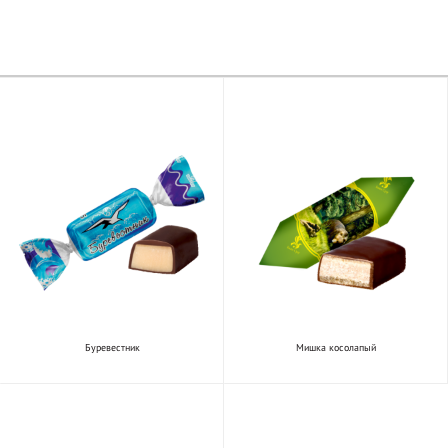
Буревестник
Мишка косолапый