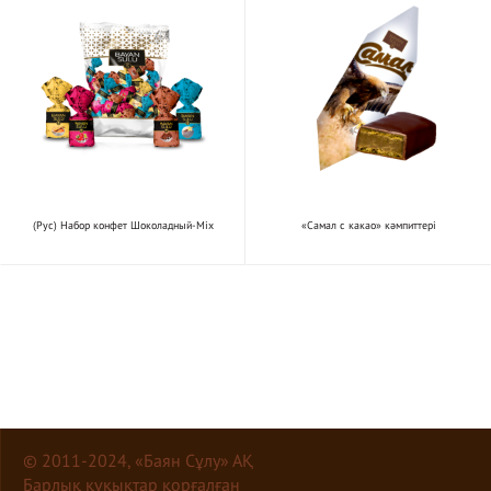
(Рус) Набор конфет Шоколадный-Mix
«Самал с какао» кәмпиттері
© 2011-2024, «Баян Сұлу» АҚ
Барлық құқықтар қорғалған