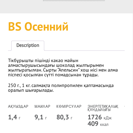
BS Осенний
Description
Тікбұрышты пішінді какао майын
алмастырушысындағы шоколад жылтырымен
жылтыратылған. Сырты “Апельсин” хош иісі мен алма
піспесі қосылған сүтті помадсынан тұрады.
250 г., 1 кг. салмақта полипропилен қаптамасында
оралып шығарылады.
АҚУЫЗДАР
МАЙЛАР
КӨМІРСУЛАР
ЭНЕРГЕТИКАЛЫҚ
САҚ
ҚҰНДЫЛЫҒЫ
МЕР
1,4
9,1
80,3
1726
1
г
г
г
кДж
409
ккал