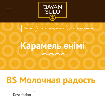
Негізгі
Өнім тізімдемесі
Карамель өнімі
Карамель өнімі
BS Молочная радость
Description