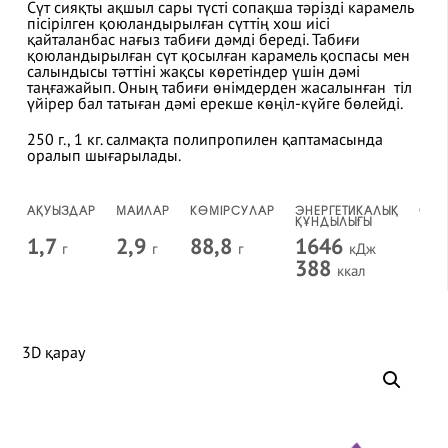
Сүт сияқты ақшыл сары түсті сопақша тәрізді карамель
пісірілген қоюландырылған сүттің хош иісі
қайталанбас нағыз табиғи дәмді береді. Табиғи
қоюландырылған сүт қосылған карамель қоспасы мен
салындысы тәттіні жақсы көретіндер үшін дәмі
таңғажайып. Оның табиғи өнімдерден жасалынған тіл
үйірер бал татыған дәмі ерекше көңіл-күйге бөлейді.
250 г., 1 кг. салмақта полипропилен қаптамасында
оралып шығарылады.
АҚУЫЗДАР
МАЙЛАР
КӨМІРСУЛАР
ЭНЕРГЕТИКАЛЫҚ
САҚ
ҚҰНДЫЛЫҒЫ
МЕР
1,7
2,9
88,8
1646
1
г
г
г
кДж
388
ккал
3D қарау