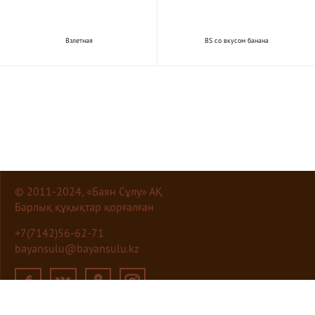
Взлетная
BS со вкусом банана
© 2011-2024, «Баян Сұлу» АҚ
Барлық құқықтар қорғалған
+7(7142)56-62-71
bayansulu@bayansulu.kz