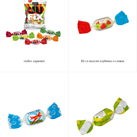
«Jufix» карамелі
BS со вкусом клубники и сливок